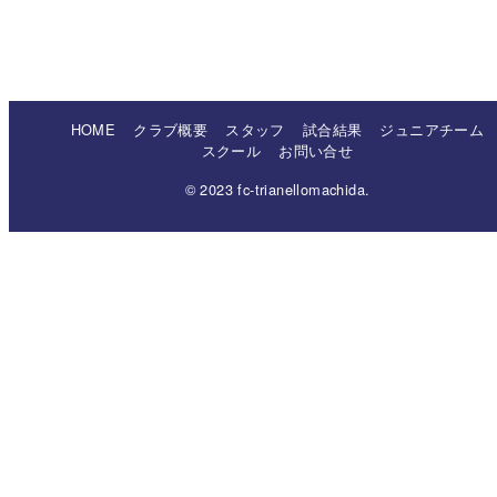
HOME
クラブ概要
スタッフ
試合結果
ジュニアチーム
スクール
お問い合せ
© 2023 fc-trianellomachida.