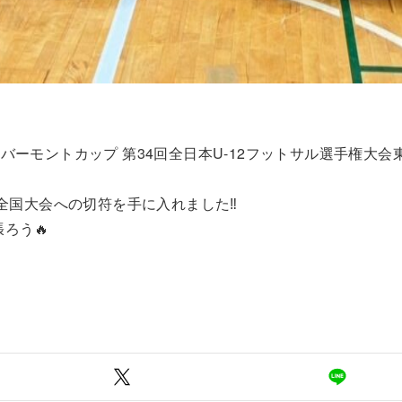
JFA バーモントカップ 第34回全日本U-12フットサル選手権
われる全国大会への切符を手に入れました‼️
ろう🔥