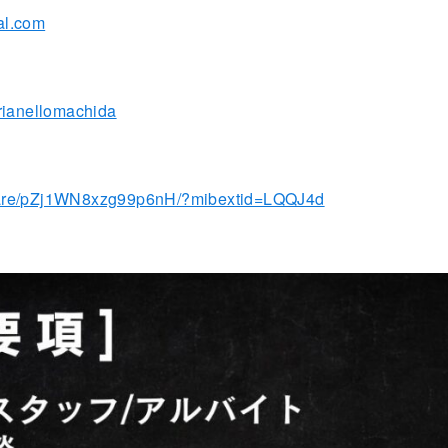
ial.com
trianellomachida
hare/pZj1WN8xzg99p6nH/?mibextid=LQQJ4d