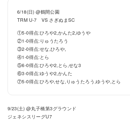
6/18(日) @鶴間公園
TRM U-7 VS さぎぬまSC
①5-0得点:ひろや2,かんた2,ゆうや
②1-0得点:りゅうたろう
③2-0得点:せな,ひろや,
④1-0得点:とら
⑤6-0得点:ひろや2,とら,せな3
⑥3-0得点:ゆうや2,かんた
⑦5-0得点:ひろや,せな,りゅうたろう,ゆうや,とら
9/23(土) @丸子橋第3グラウンド
ジェネシスリーグU7