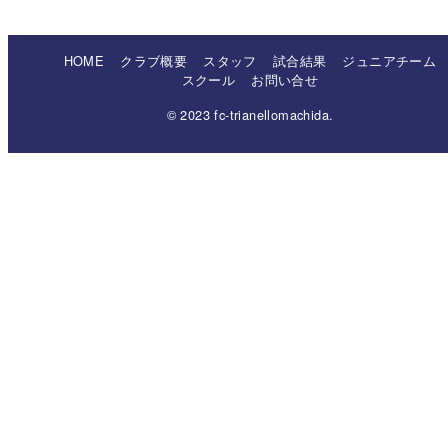
HOME
クラブ概要
スタッフ
試合結果
ジュニアチーム
スクール
お問い合せ
© 2023 fc-trianellomachida.