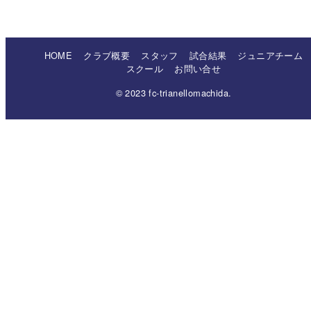
HOME
クラブ概要
スタッフ
試合結果
ジュニアチーム
スクール
お問い合せ
© 2023 fc-trianellomachida.